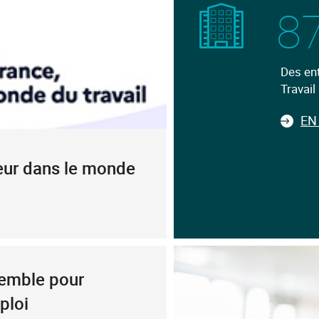
87
Des ent
Travail
EN
jeur dans le monde
emble pour
ploi