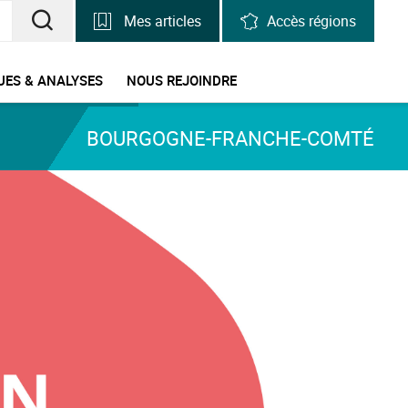
Mes articles
Accès régions
RECHERCHER
UNE
UES & ANALYSES
NOUS REJOINDRE
INFORMATION,
BOURGOGNE-FRANCHE-COMTÉ
UNE
STATISTIQUE