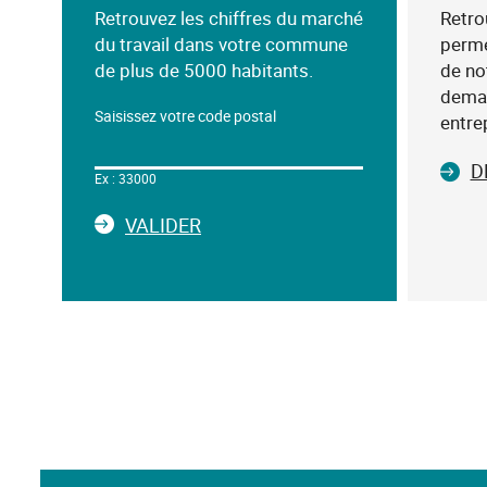
Retrouvez les chiffres du marché
Retro
du travail dans votre commune
permet
de plus de 5000 habitants.
de no
deman
Saisissez votre code postal
entre
Dans
le
D
Ex : 33000
champ
ci-
LA
VALIDER
dessous,
SAISIE
saisissez
DU
un
CODE
mot-
POSTAL
clé
(exemple
:
75019),
sélectionnez-
le