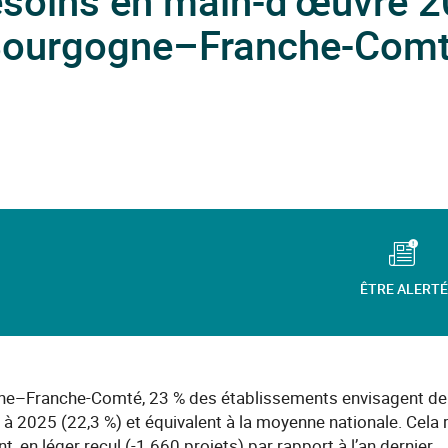
esoins en main-d’œuvre 2
ourgogne–Franche-Com
ÊTRE ALERTÉ
e–Franche-Comté, 23 % des établissements envisagent de r
 à 2025 (22,3 %) et équivalent à la moyenne nationale. Cela
, en léger recul (-1 660 projets) par rapport à l’an dernier.