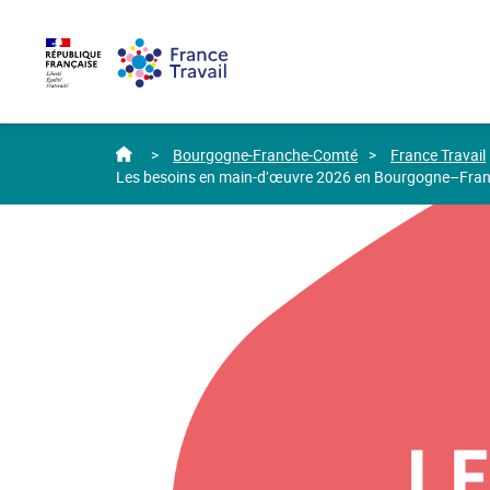
Accéder
Accéder
Accéder
au
au
au
menu
contenu
pied
principal
de
page
home
Bourgogne-Franche-Comté
France Travail
Les besoins en main-d’œuvre 2026 en Bourgogne–Fra