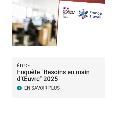
et
flèche
bas),
puis
validez-
le
avec
la
touche
Entrée
du
ÉTUDE
clavier.
Enquête "Besoins en main
Vous
d'Œuvre" 2025
ne
EN SAVOIR PLUS
pouvez
valider
qu'un
seul
mot-