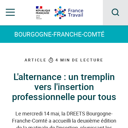
Accéder
Accéder
Accéder
au
au
au
menu
contenu
pied
principal
de
Acc
Menu
page
Menu
à
BOURGOGNE-FRANCHE-COMTÉ
de
navigation
la
rec
ARTICLE
4
MIN DE LECTURE
L'alternance : un tremplin
vers l'insertion
professionnelle pour tous
Le mercredi 14 mai, la DREETS Bourgogne-
Franche-Comté a accueilli la deuxième édition
de la matinale de l'insertion, réunissant les