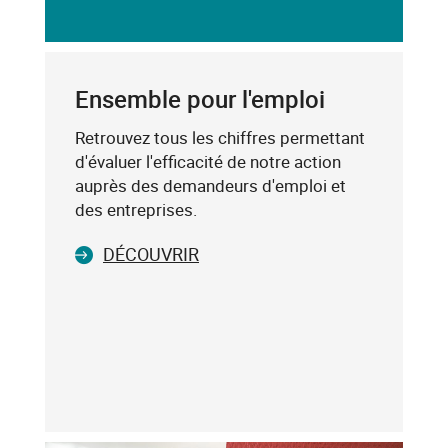
saisissez
DU
un
CODE
mot-
POSTAL
clé
Ensemble pour l'emploi
(exemple
:
Retrouvez tous les chiffres permettant
75019),
d'évaluer l'efficacité de notre action
sélectionnez-
auprès des demandeurs d'emploi et
le
des entreprises.
dans
DÉCOUVRIR
la
liste
affichée
(avec
les
touches
flèche
haut