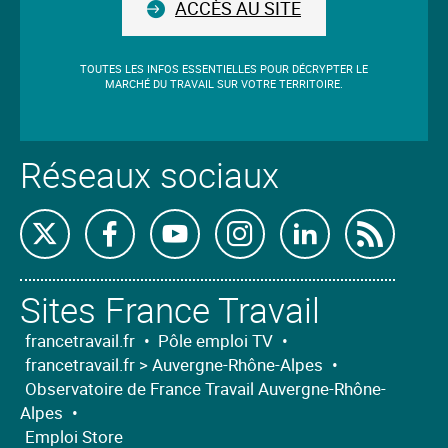
le
ACCÈS AU SITE
champ.
TOUTES LES INFOS ESSENTIELLES POUR DÉCRYPTER LE
MARCHÉ DU TRAVAIL SUR VOTRE TERRITOIRE.
Réseaux sociaux
Retrouvez-
Retrouvez-
Retrouvez-
Retrouvez-
Retrouvez-
Abon
nous
nous
nous
nous
nous
nous
Sites France Travail
sur
sur
sur
sur
sur
à
X
Facebook
Youtube
Instagram
Linkedin
nos
francetravail.fr
•
Pôle emploi TV
•
francetravail.fr > Auvergne-Rhône-Alpes
•
flux
Observatoire de France Travail Auvergne-Rhône-
RSS
Alpes
•
Emploi Store