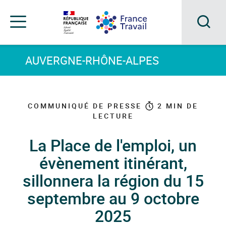
Accéder
Accéder
Accéder
au
au
au
menu
contenu
pied
principal
de
Acc
Menu
page
Menu
à
AUVERGNE-RHÔNE-ALPES
de
navigation
la
rec
COMMUNIQUÉ DE PRESSE
2
MIN DE
LECTURE
La Place de l'emploi, un
évènement itinérant,
sillonnera la région du 15
septembre au 9 octobre
2025