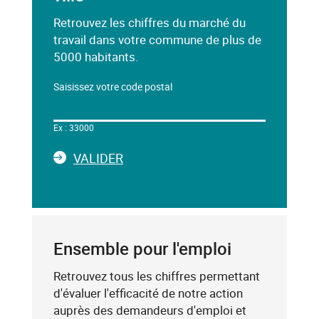
Retrouvez les chiffres du marché du
travail dans votre commune de plus de
5000 habitants.
Saisissez votre code postal
Dans
le
Ex : 33000
champ
ci-
LA
VALIDER
dessous,
SAISIE
saisissez
DU
un
CODE
mot-
POSTAL
clé
Ensemble pour l'emploi
(exemple
:
Retrouvez tous les chiffres permettant
75019),
d'évaluer l'efficacité de notre action
sélectionnez-
auprès des demandeurs d'emploi et