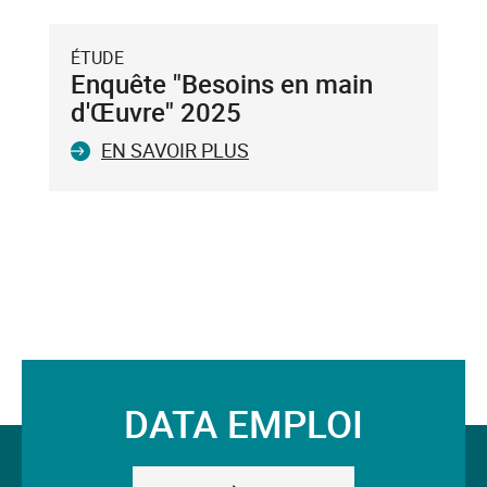
Entrée
du
ÉTUDE
clavier.
Enquête "Besoins en main
Vous
d'Œuvre" 2025
ne
EN SAVOIR PLUS
pouvez
valider
qu'un
seul
mot-
clé.
Le
mot-
clé
validé
DATA EMPLOI
sera
Suivez-
situé
avant
nous