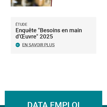
la
touche
Entrée
du
ÉTUDE
clavier.
Enquête "Besoins en main
Vous
d'Œuvre" 2025
ne
EN SAVOIR PLUS
pouvez
valider
qu'un
seul
mot-
clé.
Le
mot-
clé
validé
DATA EMPLOI
sera