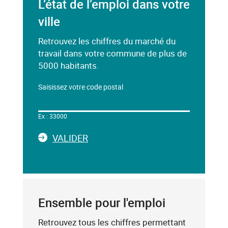
L’état de l’emploi dans votre
ville
Retrouvez les chiffres du marché du
travail dans votre commune de plus de
5000 habitants.
Saisissez votre code postal
Dans
le
Ex : 33000
champ
ci-
LA
VALIDER
dessous,
SAISIE
saisissez
DU
un
CODE
mot-
POSTAL
clé
Ensemble pour l'emploi
(exemple
:
Retrouvez tous les chiffres permettant