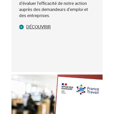
75019),
d'évaluer l'efficacité de notre action
sélectionnez-
auprès des demandeurs d'emploi et
le
des entreprises.
dans
DÉCOUVRIR
la
liste
affichée
(avec
les
touches
flèche
haut
et
flèche
bas),
puis
validez-
le
avec