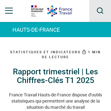
Accéder
Accéder
Accéder
au
au
au
menu
contenu
pied
principal
de
Acc
Menu
page
Menu
à
HAUTS-DE-FRANCE
de
navigation
la
rec
STATISTIQUES ET INDICATEURS
1
MIN
DE LECTURE
Rapport trimestriel | Les
Chiffres-Clés T1 2025
France Travail Hauts-de-France dispose d’outils
statistiques qui permettent une analyse de la
situation du marché du travail