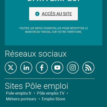
Suivez-
situé
avant
nous
le
ACCÈS AU SITE
champ.
TOUTES LES INFOS ESSENTIELLES POUR DÉCRYPTER LE
MARCHÉ DU TRAVAIL SUR VOTRE TERRITOIRE.
Réseaux sociaux
Retrouvez-
Retrouvez-
Retrouvez-
Retrouvez-
Retrouvez-
Abon
nous
nous
nous
nous
nous
nous
Sites Pôle emploi
sur
sur
sur
sur
sur
à
X
Linkedin
Facebook
Youtube
Instagram
nos
Pole-emploi.fr
•
Pôle emploi TV
•
Métiers porteurs
•
Emploi Store
flux