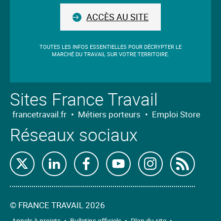
nous
ACCÈS AU SITE
TOUTES LES INFOS ESSENTIELLES POUR DÉCRYPTER LE
MARCHÉ DU TRAVAIL SUR VOTRE TERRITOIRE.
Sites France Travail
francetravail.fr
•
Métiers porteurs
•
Emploi Store
Réseaux sociaux
Retrouvez-
Retrouvez-
Retrouvez-
Retrouvez-
Retrouvez-
Abon
nous
nous
nous
nous
nous
nous
sur
sur
sur
sur
sur
à
©
FRANCE TRAVAIL 2026
X
Linkedin
Facebook
Youtube
Instagram
nos
Appels à projets
•
Bulletins officiels
•
Plan du site
•