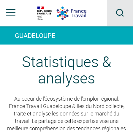
Accéder
Accéder
Accéder
au
au
au
menu
contenu
pied
principal
de
Acc
Menu
page
Menu
à
GUADELOUPE
de
navigation
la
Statistiques &
rec
analyses
Au coeur de l'écosystème de l'emploi régional,
France Travail Guadeloupe & Iles du Nord collecte,
traite et analyse les données sur le marché du
travail. Le partage de cette expertise vise une
meilleure compréhension des tendances régionales