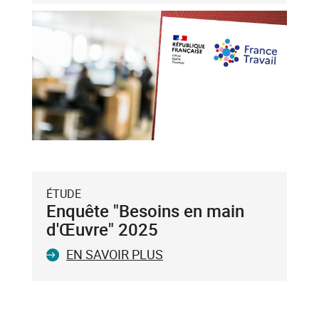
et
flèche
bas),
puis
validez-
le
avec
la
touche
Entrée
du
ÉTUDE
clavier.
Enquête "Besoins en main
Vous
d'Œuvre" 2025
ne
EN SAVOIR PLUS
pouvez
valider
qu'un
seul