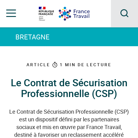
Accéder
Accéder
Accéder
au
au
au
menu
contenu
pied
principal
de
Acc
Menu
page
Menu
à
BRETAGNE
de
navigation
la
rec
ARTICLE
1
MIN DE LECTURE
Le Contrat de Sécurisation
Professionnelle (CSP)
Le Contrat de Sécurisation Professionnelle (CSP)
est un dispositif défini par les partenaires
sociaux et mis en œuvre par France Travail,
destiné à favoriser un reclassement accéléré