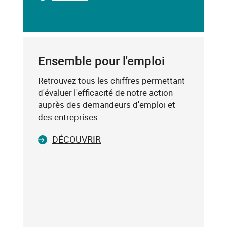
dessous,
SAISIE
saisissez
DU
un
CODE
mot-
POSTAL
clé
Ensemble pour l'emploi
(exemple
:
Retrouvez tous les chiffres permettant
75019),
d'évaluer l'efficacité de notre action
sélectionnez-
auprès des demandeurs d'emploi et
le
des entreprises.
dans
DÉCOUVRIR
la
liste
affichée
(avec
les
touches
flèche
haut