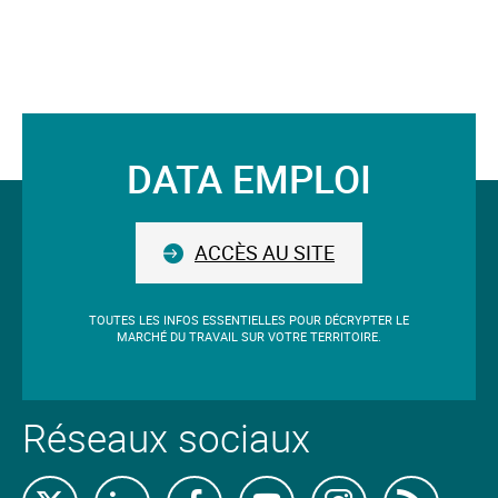
mot-
clé.
Le
mot-
clé
validé
DATA EMPLOI
sera
Suivez-
situé
avant
nous
le
ACCÈS AU SITE
champ.
TOUTES LES INFOS ESSENTIELLES POUR DÉCRYPTER LE
MARCHÉ DU TRAVAIL SUR VOTRE TERRITOIRE.
Réseaux sociaux