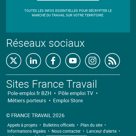
TOUTES LES INFOS ESSENTIELLES POUR DÉCRYPTER LE
MARCHÉ DU TRAVAIL SUR VOTRE TERRITOIRE.
Réseaux sociaux
Retrouvez-
Retrouvez-
Retrouvez-
Retrouvez-
Retrouvez-
Abon
nous
nous
nous
nous
nous
nous
Sites France Travail
sur
sur
sur
sur
sur
à
X
Linkedin
Facebook
Youtube
Instagram
nos
Pole-emploi.fr BZH
•
Pôle emploi TV
•
Métiers porteurs
•
Emploi Store
flux
RSS
©
FRANCE TRAVAIL 2026
Appels à projets
•
Bulletins officiels
•
Plan du site
•
Informations légales
•
Nous contacter
•
Lanceur d'alerte
•