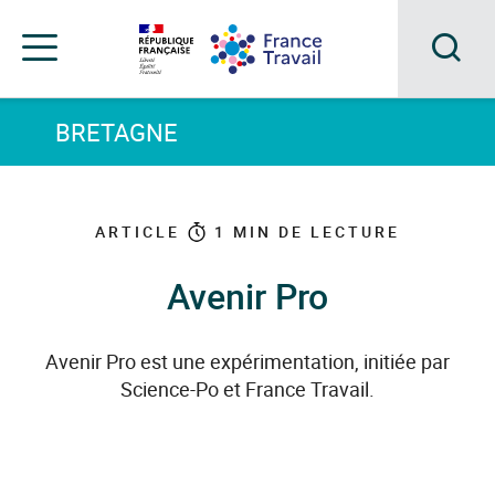
Accéder
Accéder
Accéder
au
au
au
menu
contenu
pied
principal
de
Acc
Menu
page
Menu
à
BRETAGNE
de
navigation
la
rec
ARTICLE
1
MIN DE LECTURE
Avenir Pro
Avenir Pro est une expérimentation, initiée par
Science-Po et France Travail.