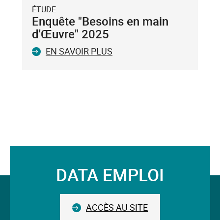
du
ÉTUDE
clavier.
Enquête "Besoins en main
Vous
d'Œuvre" 2025
ne
EN SAVOIR PLUS
pouvez
valider
qu'un
seul
mot-
clé.
Le
mot-
clé
validé
DATA EMPLOI
sera
Suivez-
situé
avant
nous
le
ACCÈS AU SITE
champ.