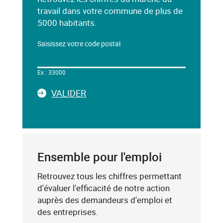
travail dans votre commune de plus de
5000 habitants.
Saisissez votre code postal
Dans
le
Ex : 33000
champ
ci-
LA
VALIDER
dessous,
SAISIE
saisissez
DU
un
CODE
mot-
POSTAL
clé
Ensemble pour l'emploi
(exemple
:
Retrouvez tous les chiffres permettant
75019),
d'évaluer l'efficacité de notre action
sélectionnez-
auprès des demandeurs d'emploi et
le
des entreprises.