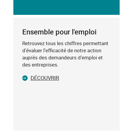
dessous,
SAISIE
saisissez
DU
un
CODE
mot-
POSTAL
clé
Ensemble pour l'emploi
(exemple
:
Retrouvez tous les chiffres permettant
75019),
d'évaluer l'efficacité de notre action
sélectionnez-
auprès des demandeurs d'emploi et
le
des entreprises.
dans
DÉCOUVRIR
la
liste
affichée
(avec
les
touches
flèche
haut