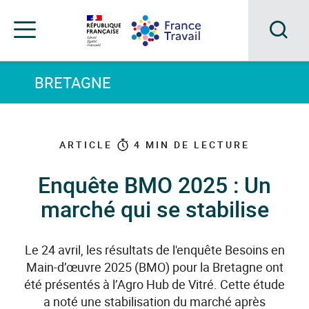
Accéder
Accéder
Accéder
au
au
au
menu
contenu
pied
principal
de
Acc
Menu
page
Menu
à
BRETAGNE
de
navigation
la
rec
ARTICLE
4
MIN DE LECTURE
Enquête BMO 2025 : Un
marché qui se stabilise
Le 24 avril, les résultats de l'enquête Besoins en
Main-d’œuvre 2025 (BMO) pour la Bretagne ont
été présentés à l’Agro Hub de Vitré. Cette étude
a noté une stabilisation du marché après