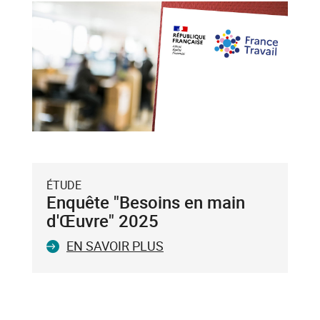
et
flèche
bas),
puis
validez-
le
avec
la
touche
Entrée
du
ÉTUDE
clavier.
Enquête "Besoins en main
Vous
d'Œuvre" 2025
ne
EN SAVOIR PLUS
pouvez
valider
qu'un
seul
mot-