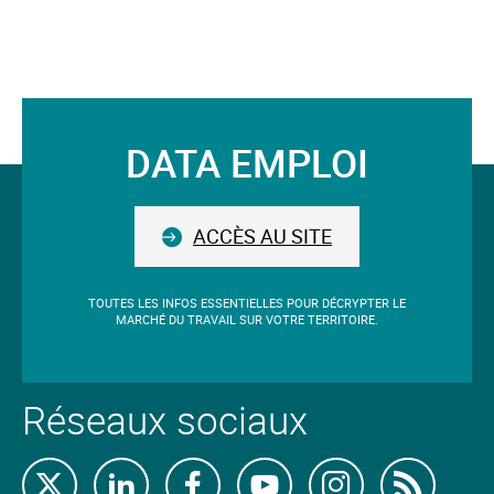
clé.
Le
mot-
clé
validé
DATA EMPLOI
sera
Suivez-
situé
avant
nous
le
ACCÈS AU SITE
champ.
TOUTES LES INFOS ESSENTIELLES POUR DÉCRYPTER LE
MARCHÉ DU TRAVAIL SUR VOTRE TERRITOIRE.
Réseaux sociaux
Retrouvez-
Retrouvez-
Retrouvez-
Retrouvez-
Retrouvez-
Abon