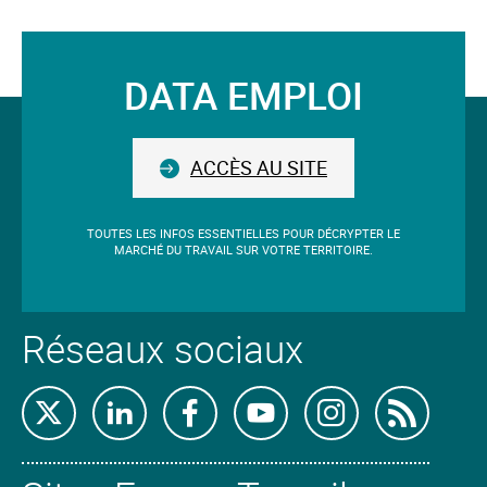
mot-
clé
validé
DATA EMPLOI
sera
Suivez-
situé
avant
nous
le
ACCÈS AU SITE
champ.
TOUTES LES INFOS ESSENTIELLES POUR DÉCRYPTER LE
MARCHÉ DU TRAVAIL SUR VOTRE TERRITOIRE.
Réseaux sociaux
Retrouvez-
Retrouvez-
Retrouvez-
Retrouvez-
Retrouvez-
Abon
nous
nous
nous
nous
nous
nous