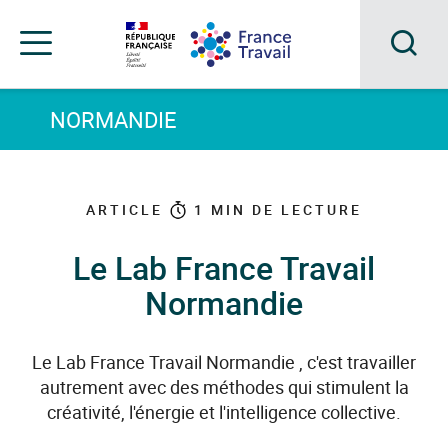
Accéder
Accéder
Accéder
au
au
au
menu
contenu
pied
principal
de
Acc
Menu
page
Menu
à
NORMANDIE
de
navigation
la
rec
ARTICLE
1
MIN DE LECTURE
Le Lab France Travail
Normandie
Le Lab France Travail Normandie , c'est travailler
autrement avec des méthodes qui stimulent la
créativité, l'énergie et l'intelligence collective.