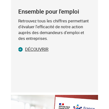
mot-
POSTAL
clé
Ensemble pour l'emploi
(exemple
:
Retrouvez tous les chiffres permettant
75019),
d'évaluer l'efficacité de notre action
sélectionnez-
auprès des demandeurs d'emploi et
le
des entreprises.
dans
DÉCOUVRIR
la
liste
affichée
(avec
les
touches
flèche
haut
et
flèche
bas),