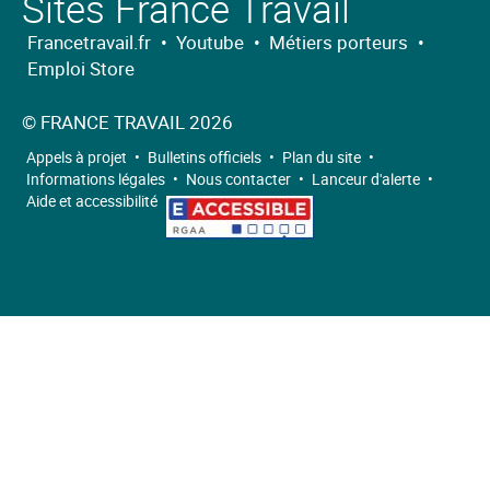
Sites France Travail
sur
sur
sur
sur
sur
à
X
Linkedin
Facebook
Youtube
Instagram
nos
Francetravail.fr
•
Youtube
•
Métiers porteurs
•
Emploi Store
flux
RSS
©
FRANCE TRAVAIL 2026
Appels à projet
•
Bulletins officiels
•
Plan du site
•
Informations légales
•
Nous contacter
•
Lanceur d'alerte
•
Aide et accessibilité