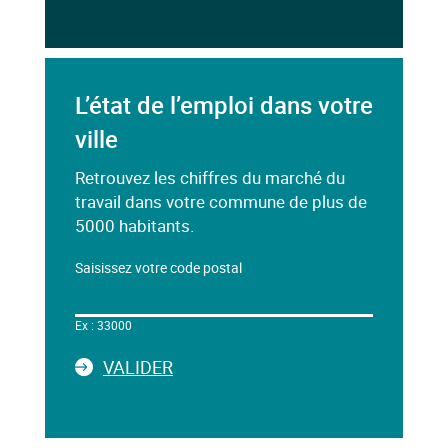
L’état de l’emploi dans votre
ville
Retrouvez les chiffres du marché du
travail dans votre commune de plus de
5000 habitants.
Saisissez votre code postal
Dans
le
Ex : 33000
champ
ci-
LA
VALIDER
dessous,
SAISIE
saisissez
DU
un
CODE