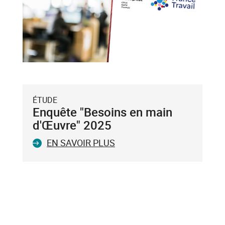
puis
validez-
le
avec
la
touche
Entrée
du
ÉTUDE
clavier.
Enquête "Besoins en main
Vous
d'Œuvre" 2025
ne
EN SAVOIR PLUS
pouvez
valider
qu'un
seul
mot-
clé.
Le