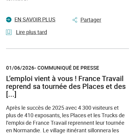
EN SAVOIR PLUS
Partager
Lire plus tard
l'article
Semaine
des
01/06/2026- COMMUNIQUÉ DE PRESSE
métiers
du
L’emploi vient à vous ! France Travail
transport
reprend sa tournée des Places et des
et
[...]
de
la
Après le succès de 2025 avec 4 300 visiteurs et
logistique
plus de 410 exposants, les Places et les Trucks de
France
l’emploi de France Travail reprennent leur tournée
Travail
en Normandie. Le village itinérant sillonnera les