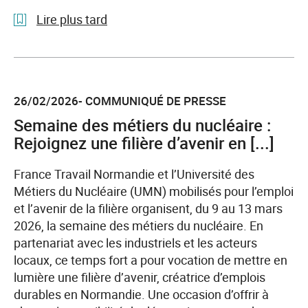
1
Lire plus tard
entreprise
normande
l'article
sur
Semaine
4
des
prête
26/02/2026- COMMUNIQUÉ DE PRESSE
métiers
à
du
Semaine des métiers du nucléaire :
embaucher.
soin
Rejoignez une filière d’avenir en [...]
et
de
France Travail Normandie et l’Université des
l’accompagnement
Métiers du Nucléaire (UMN) mobilisés pour l’emploi
du
et l’avenir de la filière organisent, du 9 au 13 mars
30
2026, la semaine des métiers du nucléaire. En
mars
partenariat avec les industriels et les acteurs
au
locaux, ce temps fort a pour vocation de mettre en
03
lumière une filière d’avenir, créatrice d’emplois
avril
durables en Normandie. Une occasion d’offrir à