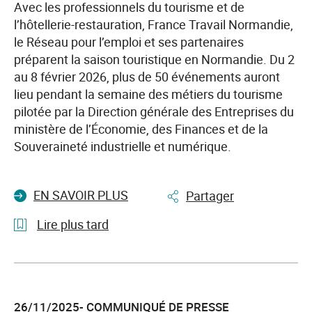
d’une
Avec les professionnels du tourisme et de
collaboration
l’hôtellerie-restauration, France Travail Normandie,
réussie
le Réseau pour l’emploi et ses partenaires
pour
préparent la saison touristique en Normandie. Du 2
l’emploi
au 8 février 2026, plus de 50 événements auront
dans
lieu pendant la semaine des métiers du tourisme
les
pilotée par la Direction générale des Entreprises du
bassins
ministère de l’Économie, des Finances et de la
normands
Souveraineté industrielle et numérique.
EN SAVOIR PLUS
Partager
Lire plus tard
l'article
Semaine
des
26/11/2025- COMMUNIQUÉ DE PRESSE
métiers