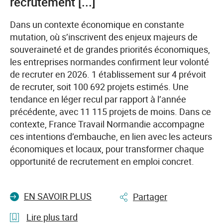
recrutement [...]
Travail
reprend
Dans un contexte économique en constante
sa
mutation, où s’inscrivent des enjeux majeurs de
tournée
souveraineté et de grandes priorités économiques,
des
les entreprises normandes confirment leur volonté
Places
de recruter en 2026. 1 établissement sur 4 prévoit
et
de recruter, soit 100 692 projets estimés. Une
des
tendance en léger recul par rapport à l’année
Trucks
précédente, avec 11 115 projets de moins. Dans ce
de
contexte, France Travail Normandie accompagne
l’emploi
ces intentions d’embauche, en lien avec les acteurs
en
économiques et locaux, pour transformer chaque
Normandie
opportunité de recrutement en emploi concret.
EN SAVOIR PLUS
Partager
Lire plus tard