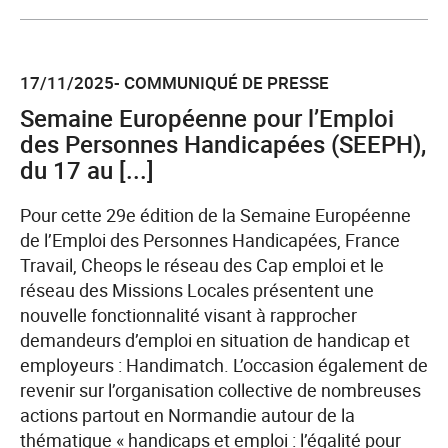
aux
l'article
besoins
France
du
Travail
secteur.
17/11/2025- COMMUNIQUÉ DE PRESSE
Normandie
dévoile
Semaine Européenne pour l’Emploi
ses
des Personnes Handicapées (SEEPH),
nouveaux
du 17 au [...]
dispositifs
d’accompagnement
Pour cette 29e édition de la Semaine Européenne
des
de l’Emploi des Personnes Handicapées, France
futurs
Travail, Cheops le réseau des Cap emploi et le
entrepreneurs
réseau des Missions Locales présentent une
à
nouvelle fonctionnalité visant à rapprocher
l’occasion
demandeurs d’emploi en situation de handicap et
de
employeurs : Handimatch. L’occasion également de
sa
revenir sur l’organisation collective de nombreuses
8e
actions partout en Normandie autour de la
semaine
thématique « handicaps et emploi : l’égalité pour