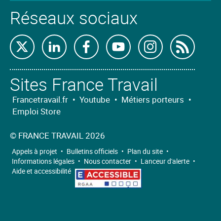
Réseaux sociaux
Retrouvez-
Retrouvez-
Retrouvez-
Retrouvez-
Retrouvez-
Abon
nous
nous
nous
nous
nous
nous
Sites France Travail
sur
sur
sur
sur
sur
à
X
Linkedin
Facebook
Youtube
Instagram
nos
Francetravail.fr
•
Youtube
•
Métiers porteurs
•
Emploi Store
flux
RSS
©
FRANCE TRAVAIL 2026
Appels à projet
•
Bulletins officiels
•
Plan du site
•
Informations légales
•
Nous contacter
•
Lanceur d'alerte
•
Aide et accessibilité