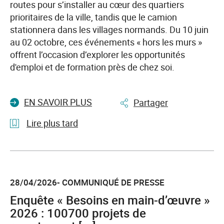
Normandie.
routes pour s’installer au cœur des quartiers
Du
prioritaires de la ville, tandis que le camion
15
stationnera dans les villages normands. Du 10 juin
au
au 02 octobre, ces événements « hors les murs »
18
offrent l’occasion d’explorer les opportunités
juin
d'emploi et de formation près de chez soi.
2026,
venez
EN SAVOIR PLUS
Partager
trouver
votre
Lire plus tard
voie
!
l'article
L’emploi
vient
28/04/2026- COMMUNIQUÉ DE PRESSE
à
vous
Enquête « Besoins en main-d’œuvre »
!
2026 : 100700 projets de
France