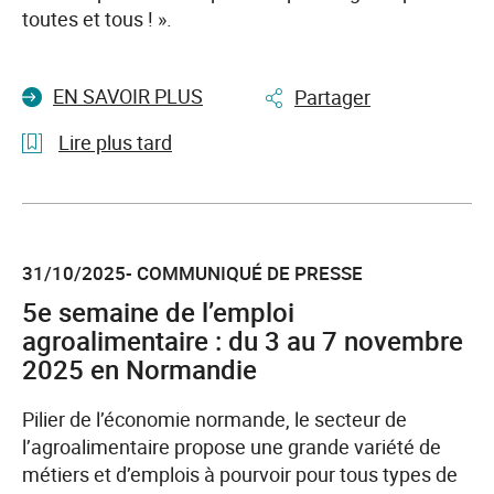
de
toutes et tous ! ».
la
création
EN SAVOIR PLUS
Partager
et
de
Lire plus tard
la
reprise
l'article
d’entreprise
Semaine
[RESTART]
Européenne
31/10/2025- COMMUNIQUÉ DE PRESSE
pour
l’Emploi
5e semaine de l’emploi
des
agroalimentaire : du 3 au 7 novembre
Personnes
2025 en Normandie
Handicapées
(SEEPH),
Pilier de l’économie normande, le secteur de
du
l’agroalimentaire propose une grande variété de
17
métiers et d’emplois à pourvoir pour tous types de