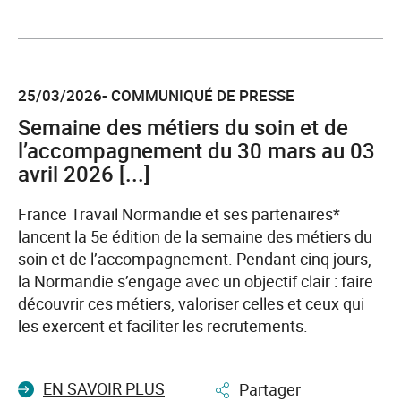
l'article
Enquête
«
25/03/2026- COMMUNIQUÉ DE PRESSE
Besoins
en
Semaine des métiers du soin et de
main-
l’accompagnement du 30 mars au 03
d’œuvre
avril 2026 [...]
»
2026
France Travail Normandie et ses partenaires*
:
lancent la 5e édition de la semaine des métiers du
100700
soin et de l’accompagnement. Pendant cinq jours,
projets
la Normandie s’engage avec un objectif clair : faire
de
découvrir ces métiers, valoriser celles et ceux qui
recrutement
les exercent et faciliter les recrutements.
annoncés
en
EN SAVOIR PLUS
Partager
Normandie,