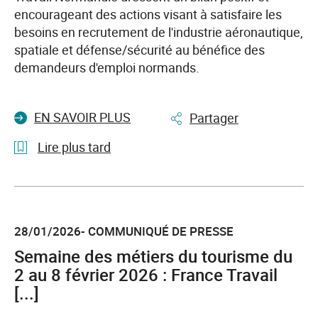
en
encourageant des actions visant à satisfaire les
Normandie
besoins en recrutement de l'industrie aéronautique,
du
spatiale et défense/sécurité au bénéfice des
9
demandeurs d'emploi normands.
au
13
EN SAVOIR PLUS
Partager
mars
2026
Lire plus tard
l'article
NAE
et
28/01/2026- COMMUNIQUÉ DE PRESSE
France
Travail
Semaine des métiers du tourisme du
:
2 au 8 février 2026 : France Travail
les
[...]
fruits