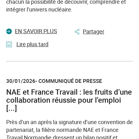
2026
chacun la possibilité de découvrir, comprendre et
en
intégrer l’univers nucléaire.
Normandie
EN SAVOIR PLUS
Partager
Lire plus tard
l'article
Semaine
des
30/01/2026- COMMUNIQUÉ DE PRESSE
métiers
du
NAE et France Travail : les fruits d’une
nucléaire
collaboration réussie pour l’emploi
:
[...]
Rejoignez
une
Près d’un an après la signature d’une convention de
filière
partenariat, la filière normande NAE et France
d’avenir
Travail Normandie dressent un bilan positif et