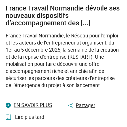
du
France Travail Normandie dévoile ses
tourisme
nouveaux dispositifs
du
d’accompagnement des [...]
2
au
France Travail Normandie, le Réseau pour l’emploi
8
et les acteurs de l’entrepreneuriat organisent, du
février
1er au 5 décembre 2025, la semaine de la création
2026
et de la reprise d’entreprise (RESTART). Une
:
mobilisation pour faire découvrir une offre
France
d’accompagnement riche et enrichie afin de
Travail
sécuriser les parcours des créateurs d’entreprise
Normandie
de l’émergence du projet à son lancement.
crée
les
EN SAVOIR PLUS
Partager
rencontres
pour
Lire plus tard
répondre