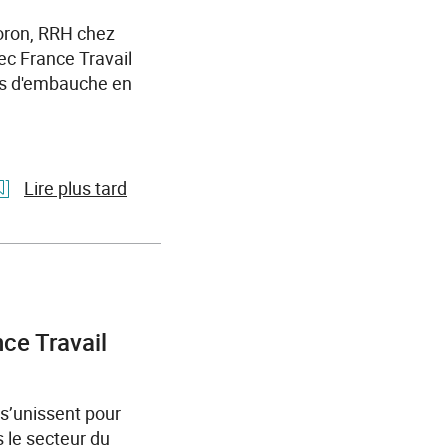
ils
Goron, RRH chez
nous
c France Travail
font
ons d'embauche en
confiance
Lire plus tard
l'article
SOCOPA
viandes
réinvente
ses
nce Travail
recrutements
avec
France
 s’unissent pour
Travail
s le secteur du