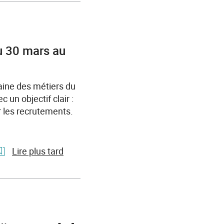
en
Enquête
mars
«
Besoins
en
u 30 mars au
main-
d’œuvre
»
aine des métiers du
2026
un objectif clair :
:
er les recrutements.
100700
projets
de
Lire plus tard
recrutement
annoncés
l'article
en
Semaine
Normandie,
des
1
métiers
entreprise