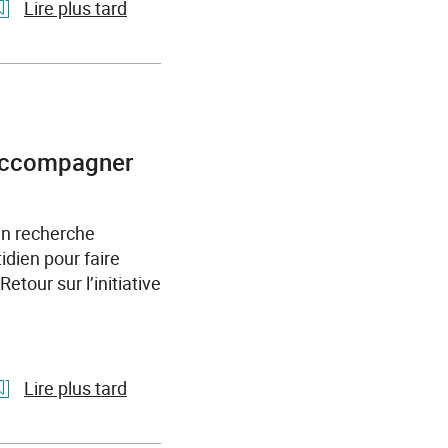
Places
Lire plus tard
et
des
l'article
Trucks
L’emploi
de
des
l’emploi
50
en
ans
r accompagner
Normandie
et
+
:
en recherche
une
dien pour faire
opportunité
Retour sur l’initiative
pour
chaque
entreprise
Lire plus tard
l'article