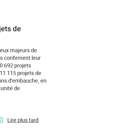
Du
coaching
au
job
jets de
dating
:
retour
jeux majeurs de
sur
s confirment leur
une
00 692 projets
journée
11 115 projets de
pour
ions d’embauche, en
accompagner
tunité de
les
femmes
vers
l’emploi
Lire plus tard
en
Normandie
l'article