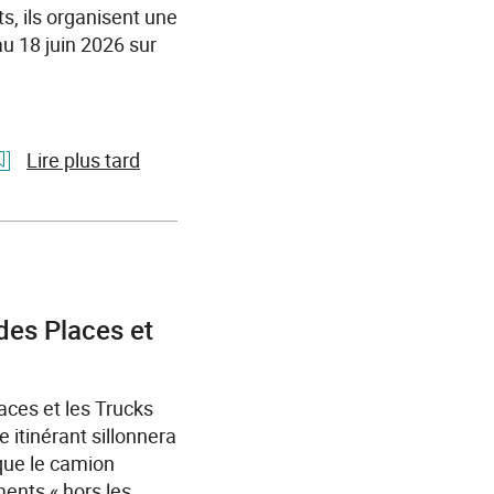
Pro
s, ils organisent une
au 18 juin 2026 sur
Lire plus tard
l'article
Semaine
des
métiers
du
 des Places et
transport
et
de
aces et les Trucks
la
 itinérant sillonnera
logistique
s que le camion
France
ents « hors les