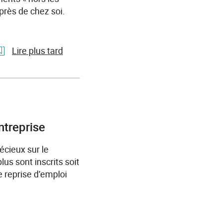
Travail
près de chez soi.
Normandie.
Du
15
Lire plus tard
au
18
l'article
juin
L’emploi
2026,
vient
venez
à
trouver
vous
ntreprise
votre
!
voie
écieux sur le
France
!
s sont inscrits soit
Travail
e reprise d’emploi
reprend
sa
tournée
des