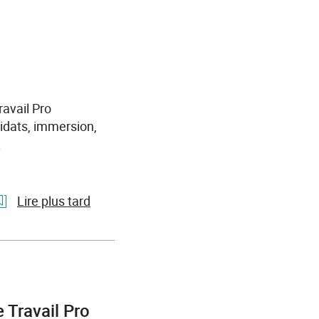
ravail Pro
idats, immersion,
.
Lire plus tard
l'article
France
Travail
pro
:
 Travail Pro