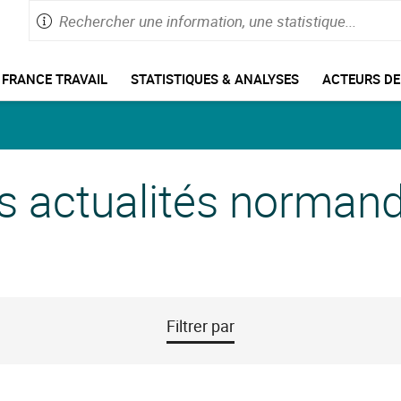
Rechercher
Saisie
une
de
information,
60
enu
caractères
une
FRANCE TRAVAIL
STATISTIQUES & ANALYSES
ACTEURS DE
e
maximum
statistique
avigation
s actualités norman
Filtrer par