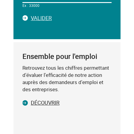
le
Ex : 33000
champ
ci-
LA
VALIDER
dessous,
SAISIE
saisissez
DU
un
CODE
mot-
POSTAL
clé
Ensemble pour l'emploi
(exemple
:
Retrouvez tous les chiffres permettant
75019),
d'évaluer l'efficacité de notre action
sélectionnez-
auprès des demandeurs d'emploi et
le
des entreprises.
dans
DÉCOUVRIR
la
liste
affichée
(avec
les