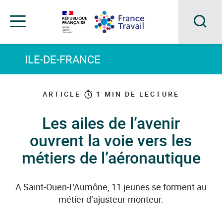
Accéder
Accéder
Accéder
au
au
au
menu
contenu
pied
principal
de
Acc
Menu
page
Menu
à
ILE-DE-FRANCE
de
navigation
la
rec
ARTICLE
1
MIN DE LECTURE
Les ailes de l’avenir
ouvrent la voie vers les
métiers de l’aéronautique
A Saint-Ouen-L'Aumône, 11 jeunes se forment au
métier d’ajusteur-monteur.