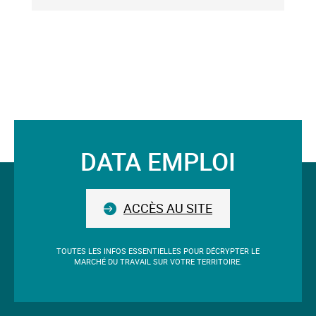
valider
qu'un
seul
mot-
clé.
Le
mot-
clé
validé
DATA EMPLOI
sera
Suivez-
situé
avant
nous
le
ACCÈS AU SITE
champ.
TOUTES LES INFOS ESSENTIELLES POUR DÉCRYPTER LE
MARCHÉ DU TRAVAIL SUR VOTRE TERRITOIRE.