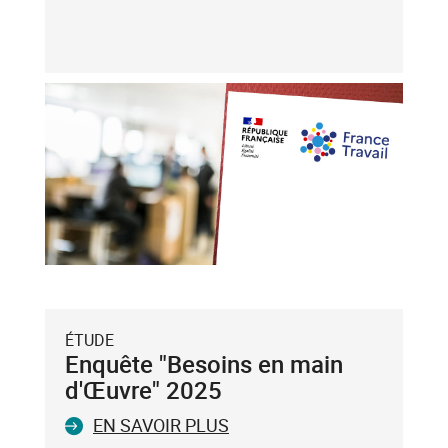
touches
flèche
haut
et
flèche
bas),
puis
validez-
le
avec
la
touche
Entrée
du
ÉTUDE
clavier.
Enquête "Besoins en main
Vous
d'Œuvre" 2025
ne
EN SAVOIR PLUS
pouvez