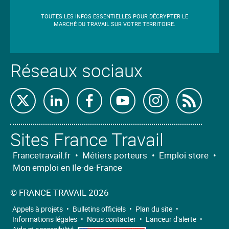
TOUTES LES INFOS ESSENTIELLES POUR DÉCRYPTER LE
MARCHÉ DU TRAVAIL SUR VOTRE TERRITOIRE.
Réseaux sociaux
Retrouvez-
Retrouvez-
Retrouvez-
Retrouvez-
Retrouvez-
Abon
nous
nous
nous
nous
nous
nous
Sites France Travail
sur
sur
sur
sur
sur
à
X
Linkedin
Facebook
Youtube
Instagram
nos
Francetravail.fr
•
Métiers porteurs
•
Emploi store
•
Mon emploi en Ile-de-France
flux
RSS
©
FRANCE TRAVAIL 2026
Appels à projets
•
Bulletins officiels
•
Plan du site
•
Informations légales
•
Nous contacter
•
Lanceur d'alerte
•