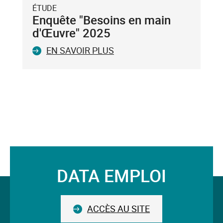
du
ÉTUDE
clavier.
Enquête "Besoins en main
Vous
d'Œuvre" 2025
ne
EN SAVOIR PLUS
pouvez
valider
qu'un
seul
mot-
clé.
Le
mot-
clé
validé
DATA EMPLOI
sera
Suivez-
situé
avant
nous
le
ACCÈS AU SITE
champ.