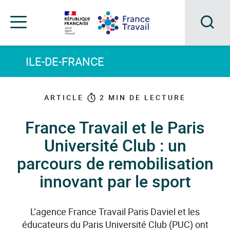
Accéder
Accéder
Accéder
au
au
au
menu
contenu
pied
principal
de
Acc
Menu
page
Menu
à
ILE-DE-FRANCE
de
navigation
la
rec
ARTICLE
2
MIN DE LECTURE
France Travail et le Paris
Université Club : un
parcours de remobilisation
innovant par le sport
L’agence France Travail Paris Daviel et les
éducateurs du Paris Université Club (PUC) ont