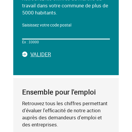
travail dans votre commune de plus de
5000 habitants.
Saisissez votre code postal
Dans
le
Ex : 33000
champ
ci-
LA
VALIDER
dessous,
SAISIE
saisissez
DU
un
CODE
mot-
POSTAL
clé
Ensemble pour l'emploi
(exemple
:
Retrouvez tous les chiffres permettant
75019),
d'évaluer l'efficacité de notre action
sélectionnez-
auprès des demandeurs d'emploi et
le
des entreprises.
dans