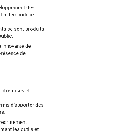
veloppement des
ur 15 demandeurs
nts se sont produits
ublic.
e innovante de
n présence de
entreprises et
ermis d’apporter des
rs.
 recrutement :
tant les outils et