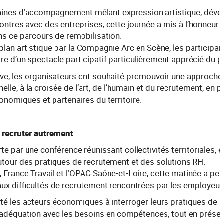
aines d’accompagnement mêlant expression artistique, dé
ntres avec des entreprises, cette journée a mis à l’honne
s ce parcours de remobilisation.
an artistique par la Compagnie Arc en Scène, les participa
re d’un spectacle participatif particulièrement apprécié du p
ative, les organisateurs ont souhaité promouvoir une approch
nelle, à la croisée de l’art, de l’humain et du recrutement, e
nomiques et partenaires du territoire.
 recruter autrement
te par une conférence réunissant collectivités territoriales, 
utour des pratiques de recrutement et des solutions RH.
, France Travail et l’OPAC Saône-et-Loire, cette matinée a p
ux difficultés de recrutement rencontrées par les employeu
té les acteurs économiques à interroger leurs pratiques de
té, adéquation avec les besoins en compétences, tout en présen