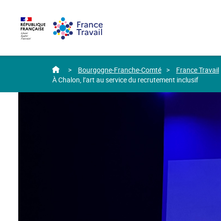
Accéder
Accéder
Accéder
au
au
au
menu
contenu
pied
principal
de
page
home
Bourgogne-Franche-Comté
France Travail
À Chalon, l’art au service du recrutement inclusif