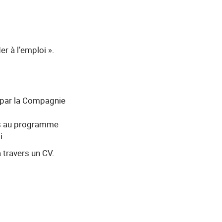
r à l’emploi ».
e par la Compagnie
nts au programme
i.
 travers un CV.